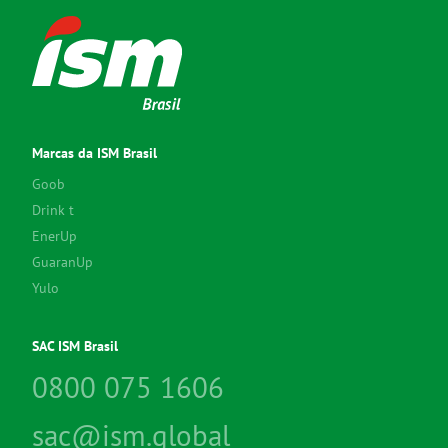
Marcas da ISM Brasil
Goob
Drink t
EnerUp
GuaranUp
Yulo
SAC ISM Brasil
0800 075 1606
sac@ism.global