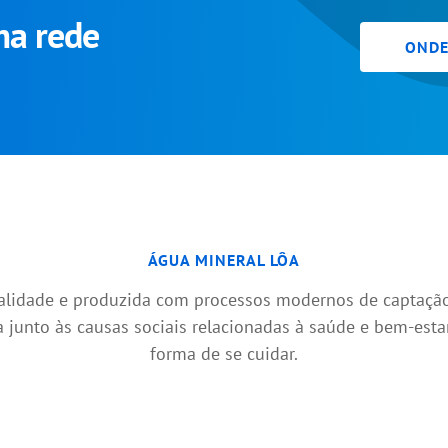
ma rede
ONDE
ÁGUA MINERAL LÔA
alidade e produzida com processos modernos de captação
ua junto às causas sociais relacionadas à saúde e bem-est
forma de se cuidar.